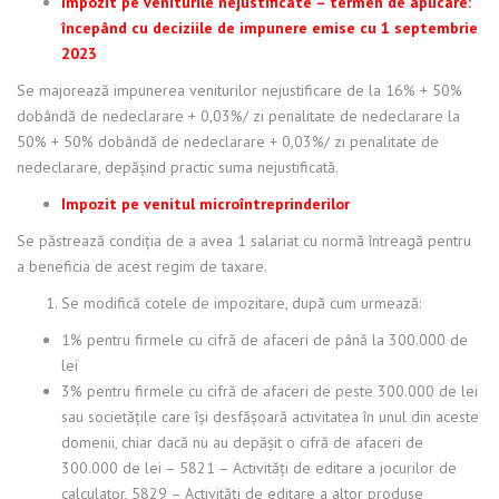
Impozit pe veniturile nejustificate – termen de aplicare:
începând cu deciziile de impunere emise cu 1 septembrie
2023
Se majorează impunerea veniturilor nejustificare de la 16% + 50%
dobândă de nedeclarare + 0,03%/ zi penalitate de nedeclarare la
50% + 50% dobândă de nedeclarare + 0,03%/ zi penalitate de
nedeclarare, depășind practic suma nejustificată.
Impozit pe venitul microîntreprinderilor
Se păstrează condiția de a avea 1 salariat cu normă întreagă pentru
a beneficia de acest regim de taxare.
Se modifică cotele de impozitare, după cum urmează:
1% pentru firmele cu cifră de afaceri de până la 300.000 de
lei
3% pentru firmele cu cifră de afaceri de peste 300.000 de lei
sau societățile care își desfășoară activitatea în unul din aceste
domenii, chiar dacă nu au depășit o cifră de afaceri de
300.000 de lei – 5821 – Activități de editare a jocurilor de
calculator, 5829 – Activități de editare a altor produse