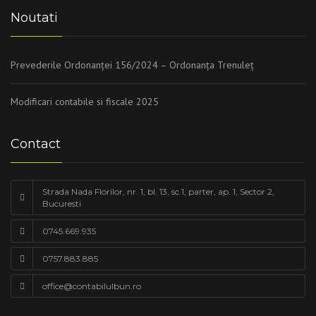
Noutati
Prevederile Ordonanței 156/2024 – Ordonanța Trenuleț
Modificari contabile si fiscale 2025
Contact
Strada Nada Florilor, nr. 1, bl. 13, sc.1, parter, ap. 1, Sector 2,
Bucuresti
0745.669.935
0757.883.885
office@contabilulbun.ro