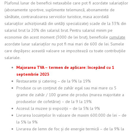
Plafonul lunar de beneficii netaxabile care pot fi acordate salariaților
(abonamente sportive, suplimente telemuncă, abonamente de
sănătate, contravaloarea serviciilor turistice, masa acordată
salariaților achiziționată din unități specializate) scade de la 33% din
salariul brut la 20% din salariul brut. Pentru salariul minim pe
economie din acest moment (3000 de lei brut), beneficiile
cumulate
acordate lunar salariaților nu pot fi mai mari de 600 de lei. Sumele
care depășesc această valoare se impozitează cu toate contribuțiile
salariale.
Majorarea TVA – termen de aplicare: începând cu 1
septembrie 2023
Restaurante și catering – de la 9% la 19%
Produse cu un conținut de zahăr egal sau mai mare cu 5
grame de zahăr / 100 grame de produs (marea majoritate a
produselor de cofetărie) – de la 9 la 19%
Accesul la muzee și expoziții – de la 5% la 9%
Livrarea locuințelor în valoare de maxim 600.000 de lei – de
la 5% la 9%
Livrarea de lemn de foc și de energie termică – de la 9% la