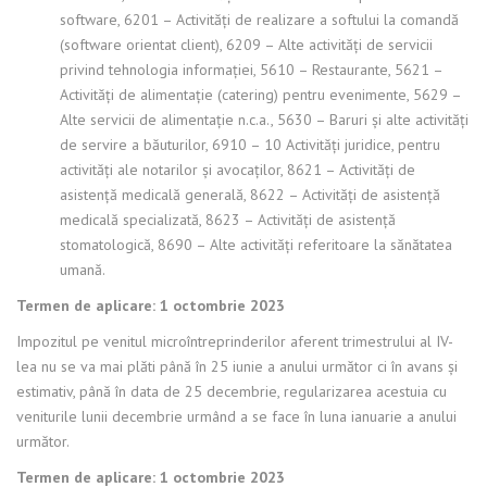
software, 6201 – Activități de realizare a softului la comandă
(software orientat client), 6209 – Alte activități de servicii
privind tehnologia informației, 5610 – Restaurante, 5621 –
Activități de alimentație (catering) pentru evenimente, 5629 –
Alte servicii de alimentaţie n.c.a., 5630 – Baruri și alte activități
de servire a băuturilor, 6910 – 10 Activități juridice, pentru
activități ale notarilor și avocaților, 8621 – Activități de
asistență medicală generală, 8622 – Activități de asistență
medicală specializată, 8623 – Activități de asistență
stomatologică, 8690 – Alte activități referitoare la sănătatea
umană.
Termen de aplicare: 1 octombrie 2023
Impozitul pe venitul microîntreprinderilor aferent trimestrului al IV-
lea nu se va mai plăti până în 25 iunie a anului următor ci în avans și
estimativ, până în data de 25 decembrie, regularizarea acestuia cu
veniturile lunii decembrie urmând a se face în luna ianuarie a anului
următor.
Termen de aplicare: 1 octombrie 2023