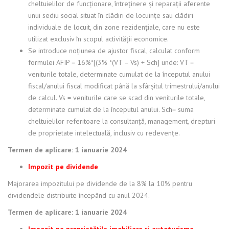
cheltuielilor de funcționare, întreținere și reparații aferente
unui sediu social situat în clădiri de locuințe sau clădiri
individuale de locuit, din zone rezidențiale, care nu este
utilizat exclusiv în scopul activității economice.
Se introduce noțiunea de ajustor fiscal, calculat conform
formulei AFIP = 16%*[(3% *(VT – Vs) + Sch] unde: VT =
veniturile totale, determinate cumulat de la începutul anului
fiscal/anului fiscal modificat până la sfârșitul trimestrului/anului
de calcul. Vs = veniturile care se scad din veniturile totale,
determinate cumulat de la începutul anului. Sch= suma
cheltuielilor referitoare la consultanță, management, drepturi
de proprietate intelectuală, inclusiv cu redevențe.
Termen de aplicare: 1 ianuarie 2024
Impozit pe dividende
Majorarea impozitului pe dividende de la 8% la 10% pentru
dividendele distribuite începând cu anul 2024.
Termen de aplicare: 1 ianuarie 2024